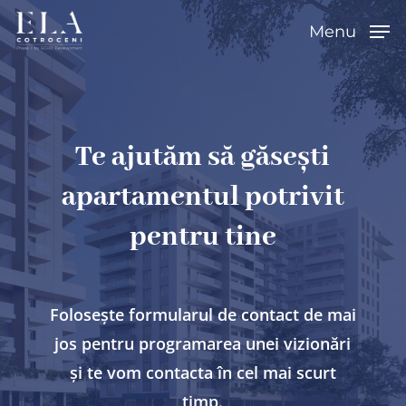
Skip
Menu
to
main
content
Te ajutăm să găsești
apartamentul potrivit
pentru tine
Folosește formularul de contact de mai
jos pentru programarea unei vizionări
și te vom contacta în cel mai scurt
timp.